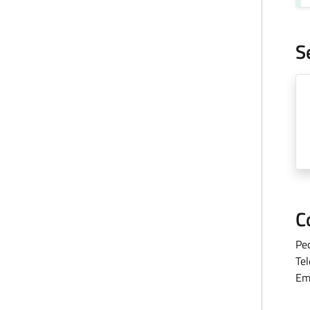
S
C
Pe
Te
Em