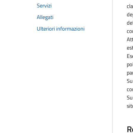
Servizi
cl
de
Allegati
de
Ulteriori informazioni
co
At
es
Es
po
pa
Su
con
Su
si
R