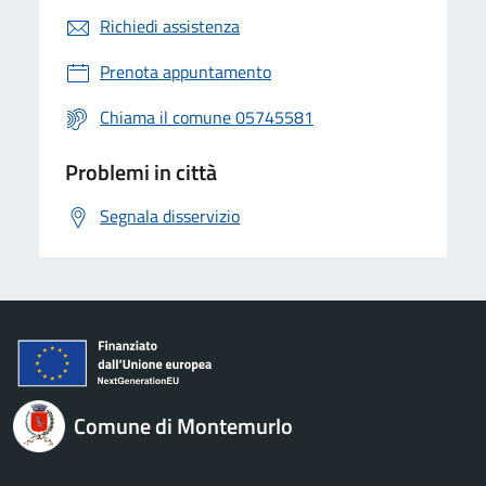
Richiedi assistenza
Prenota appuntamento
Chiama il comune 05745581
Problemi in città
Segnala disservizio
Comune di Montemurlo