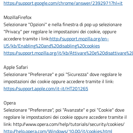
https://support.google.com/chrome/answer/2392971?hl=it
MozillaFirefox
Selezionare "Opzioni" e nella finestra di pop up selezionare
"Privacy" per regolare le impostazioni dei cookie, oppure
accedere tramite i link:
http://support.mozilla.org/en-
US/kb/Enabling%20and%20disabling%20cookies
https://support.mozilla.org/it/kb/Attivare%20e%20disattivare%
Apple Safari
Selezionare "Preferenze" e poi "Sicurezza" dove regolare le
impostazioni dei cookie oppure accedere tramite il link:
https://support.apple.com/it-it/HT201265
Opera
Selezionare "Preferenze", poi "Avanzate" e poi "Cookie" dove
regolare le impostazioni dei cookie oppure accedere tramite il
link: http://www.opera.com/help/tutorials/security/cookies/
http://help.opera.com/Windows/10.00/it/cookies.html