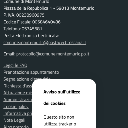
Comune di Montemurlo
Piazza della Repubblica 1 - 59013 Montemurlo
P. IVA: 00238960975
Codice Fiscale: 00584640486
Telefono: 05745581
Posta Elettronica Certificata:
comune.montemurlo@postacert.toscana.it
Email:
protocollo@comune.montemurlo.po.it
Leggi le FAQ
Prenotazione appuntamento
Segnalazione disservizio
Richiesta d'assistenza
Avviso sull'utilizzo
Attuazione misure PNRR
Amministrazione trasparente
dei cookies
Cookie policy
Informativa privacy
Questo sito non
Note Legali
utilizza tracker o
Albo pretorio