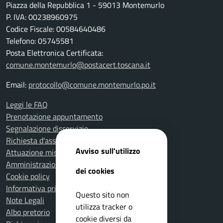
Piazza della Repubblica 1 - 59013 Montemurlo
P. IVA: 00238960975
Codice Fiscale: 00584640486
Telefono: 05745581
Posta Elettronica Certificata:
comune.montemurlo@postacert.toscana.it
Email:
protocollo@comune.montemurlo.po.it
Leggi le FAQ
Prenotazione appuntamento
Segnalazione disservizio
Richiesta d'assistenza
Avviso sull'utilizzo
Attuazione misure PNRR
Amministrazione trasparente
dei cookies
Cookie policy
Informativa privacy
Questo sito non
Note Legali
utilizza tracker o
Albo pretorio
cookie diversi da