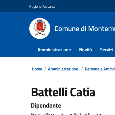
Regione Toscana
Comune di Montem
Amministrazione
Novità
Servizi
Home
/
Amministrazione
/
Personale Ammin
Battelli Catia
Dipendente
Servizio Risorse Umane, Settore Risorse