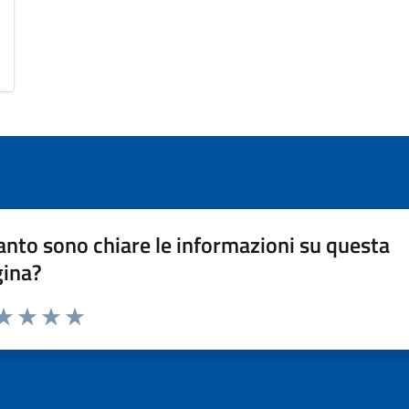
nto sono chiare le informazioni su questa
gina?
da 1 a 5 stelle la pagina
a 1 stelle su 5
aluta 2 stelle su 5
Valuta 3 stelle su 5
Valuta 4 stelle su 5
Valuta 5 stelle su 5