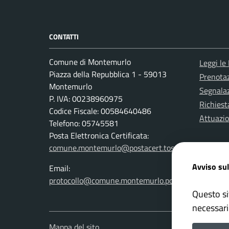
CONTATTI
Comune di Montemurlo
Leggi le
Piazza della Repubblica 1 - 59013
Prenota
Montemurlo
Segnalaz
P. IVA: 00238960975
Richiest
Codice Fiscale: 00584640486
Attuazi
Telefono: 05745581
Posta Elettronica Certificata:
comune.montemurlo@postacert.toscana.it
Avviso sul
Email:
protocollo@comune.montemurlo.po.it
Questo si
necessari
Mappa del sito