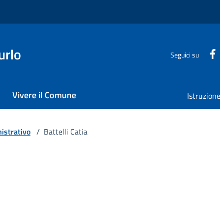
urlo
Seguici su
Vivere il Comune
Istruzion
istrativo
/
Battelli Catia