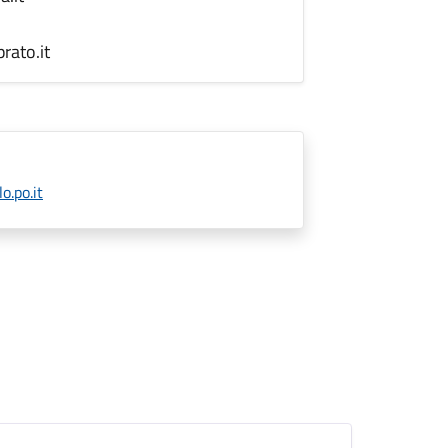
ato.it
.po.it