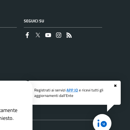
SEGUICI SU
Faceboook
Twitter
Youtube
Instagram
RSS
✖
Registrati ai servizi
APP IO
e ricevi tutti gli
aggiornamenti dall'Ente
ettamente
hiesto.