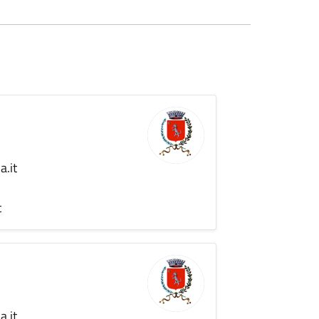
.it
t
.it