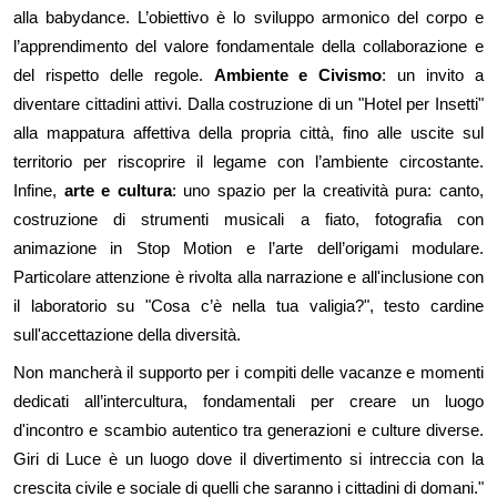
alla babydance. L’obiettivo è lo sviluppo armonico del corpo e
l’apprendimento del valore fondamentale della collaborazione e
del rispetto delle regole.
Ambiente
e
Civismo
:
u
n invito a
diventare cittadini attivi. Dalla costruzione di un "Hotel per Insetti"
alla mappatura affettiva della propria città, fino alle uscite sul
territorio per riscoprire il legame con l’ambiente circostante.
Infine,
a
rte
e
c
ultura
:
u
no spazio per la creatività pura: canto,
costruzione di strumenti musicali a fiato, fotografia con
animazione in Stop Motion e l’arte dell’origami modulare.
Particolare attenzione è rivolta alla narrazione e all'inclusione con
il laboratorio su "Cosa c’è nella tua valigia?", testo cardine
sull'accettazione della diversità.
Non mancherà il supporto per i compiti delle vacanze e momenti
dedicati all’intercultura, fondamentali per creare un luogo
d'incontro e scambio autentico tra generazioni e culture diverse.
Giri di Luce è un
luogo dove il divertimento si intreccia con la
crescita civile e sociale di quelli che saranno i cittadini di domani."