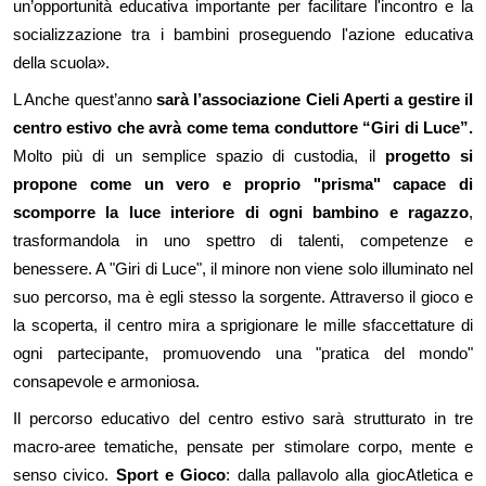
un’opportunità educativa importante per
facilita
re
l'incontro e la
socializzazione tra i bambini proseguendo l'azione educativa
della scuola
».
L Anche quest’anno
sarà l’associazione Cieli Aperti a gestire il
centro estivo che avrà come
tema conduttore
“Giri di Luce”.
Molto più di un semplice spazio di custodia, il
progetto si
propone come un vero e proprio "prisma" capace di
scomporre la luce interiore di ogni bambino e ragazzo
,
trasformandola in uno spettro di talenti, competenze e
benessere.
A
"Giri di Luce", il minore non viene solo illuminato nel
suo percorso, ma è egli stesso la sorgente. Attraverso il gioco e
la scoperta, il centro mira a sprigionare le mille sfaccettature di
ogni partecipante, promuovendo una "pratica del mondo"
consapevole e armoniosa.
Il percorso educativo
del centro estivo sarà
strutturato in tre
macro-aree tematiche, pensate per stimolare corpo, mente e
senso civico.
Sport
e
Gioco
:
d
alla pallavolo alla giocAtletica e