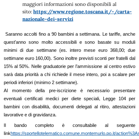
maggiori informazioni sono disponibili al
sito:
https
://www.regione.toscana.it/-/carta-
nazionale-dei-servizi
Saranno accolti fino a 90 bambini a
settimana. Le t
ariffe,
anche
quest’anno sono molto accessibili e sono
basate su moduli
minimi di
due
settimane (es. intero mese
euro
368,00;
due
settimane
euro
160,00).
Sono inoltre p
revisti sconti per fratelli dal
15% al 50%.
Nelle graduatorie per l’ammissione al centro estivo
sarà data priorità
a chi richiede il mese intero, poi a scalare per
periodi inferiori (minimo 2 settimane).
Al momento della pre-iscrizione è necessario presentare
eventuali
c
ertificati medici per diete
speciali,
L
egge
104
per
bambini con disabilità
, documenti delegati al ritiro, attestazioni
lavorative e di gravidanza.
Il bando completo è consultabile al seguente
link
https://sportellotelematico.comune.montemurlo.po.it/action%3As