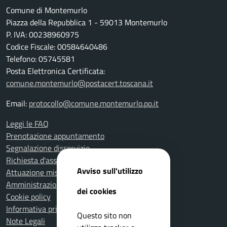
Comune di Montemurlo
Piazza della Repubblica 1 - 59013 Montemurlo
P. IVA: 00238960975
Codice Fiscale: 00584640486
Telefono: 05745581
Posta Elettronica Certificata:
comune.montemurlo@postacert.toscana.it
Email:
protocollo@comune.montemurlo.po.it
Leggi le FAQ
Prenotazione appuntamento
Segnalazione disservizio
Richiesta d'assistenza
Avviso sull'utilizzo
Attuazione misure PNRR
Amministrazione trasparente
dei cookies
Cookie policy
Informativa privacy
Questo sito non
Note Legali