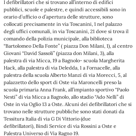
I defibrillatori che si trovano all’interno di edifici
pubblici, scuole e palestre,
e quindi accessibili sono in
orario d’ufficio o d’apertura delle strutture,
sono
collocati
precisamente
in via Toscanini, 1 nel palazzo
degli uffici comunali, in via Toscanini, 21 dove si trova il
comando della polizia municipale, alla biblioteca
“Bartolomeo Della Fonte” ( piazza Don Milani, 1), al centro
Giovani “David Sassoli” (piazza don Milani, 3), alla
palestra di via Micca, 19 a Bagnolo- scuola Margherita
Hack, alla palestra di via Deledda, 1 a Fornacelle, alla
palestra della scuola Alberto Manzi di via Morecci, 5, al
palazzetto dello sport di Oste via Maroncelli preso la
scuola primaria Anna Frank, all’impianto sportivo “Paolo
Nesti” di via Micca a Bagnolo, allo stadio “Ado Nelli” di
Oste in via Oglio 13 a Oste.
Alcuni dei defibrillatori che si
trovano nelle strutture pubbliche sono stati donati da
Tessitura Italia di via G Di Vittori
o (
due
defibrillatori
), Bindi Service di via Rossini a Oste e
Palestra Universo di Via Ragno 19.