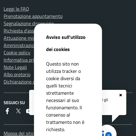
Leggi le FAQ
Prenotazione appuntamento
Segnalazione disservizio
Richiesta d'assistenza
Avviso sull'utilizzo
Attuazione misure PNRR
Amministrazione trasparente
dei cookies
Cookie policy
Informativa privacy
Questo sito non
Note Legali
utilizza tracker o
Albo pretorio
cookie diversi da
Dichiarazione di accessibilità
quelli tecnici
strettamente
✖
Registrati ai servizi
APP IO
e ricevi tutti gli
necessari al suo
SEGUICI SU
aggiornamenti dall'Ente
funzionamento. Il
Faceboook
Twitter
Youtube
Instagram
RSS
consenso al
trattamento non è
richiesto.
Mappa del sito