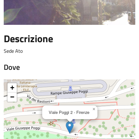
Descrizione
Sede Ato
Dove
+
−
×
Viale Poggi 2 - Firenze