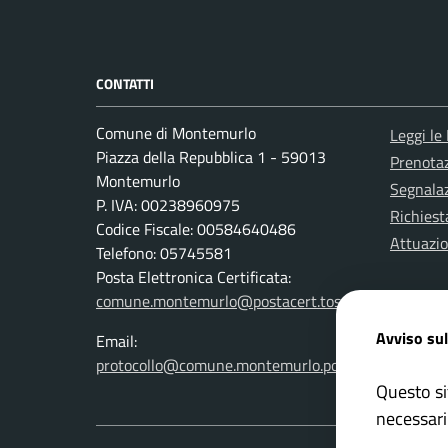
CONTATTI
Comune di Montemurlo
Leggi le
Piazza della Repubblica 1 - 59013
Prenota
Montemurlo
Segnalaz
P. IVA: 00238960975
Richiest
Codice Fiscale: 00584640486
Attuazi
Telefono: 05745581
Posta Elettronica Certificata:
comune.montemurlo@postacert.toscana.it
Avviso sul
Email:
protocollo@comune.montemurlo.po.it
Questo si
necessari