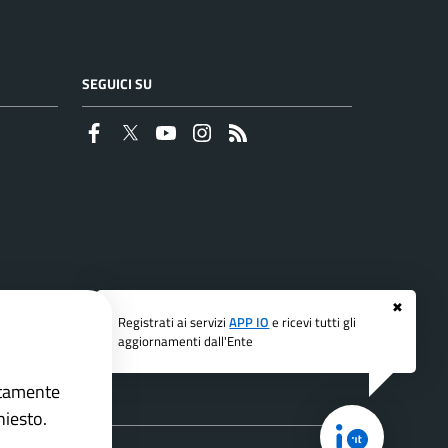
SEGUICI SU
Faceboook
Twitter
Youtube
Instagram
RSS
✖
Registrati ai servizi
APP IO
e ricevi tutti gli
aggiornamenti dall'Ente
ettamente
hiesto.