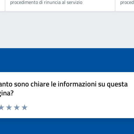
procedimento di rinuncia al servizio
proced
nto sono chiare le informazioni su questa
gina?
da 1 a 5 stelle la pagina
a 1 stelle su 5
aluta 2 stelle su 5
Valuta 3 stelle su 5
Valuta 4 stelle su 5
Valuta 5 stelle su 5