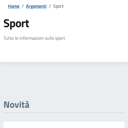
Home
/
Argomenti
/
Sport
Sport
Dettagli della notizia
Tutte le informazioni sullo sport
Novità