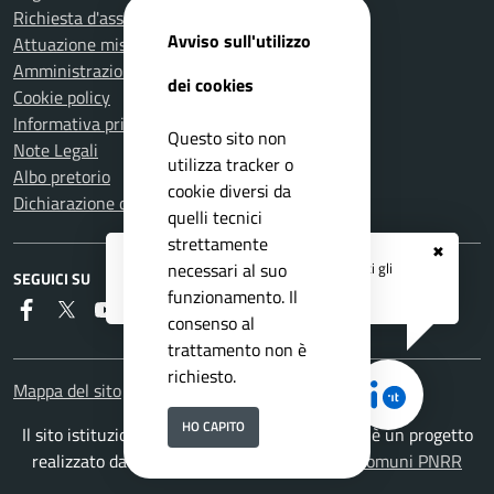
Richiesta d'assistenza
Avviso sull'utilizzo
Attuazione misure PNRR
Amministrazione trasparente
dei cookies
Cookie policy
Informativa privacy
Questo sito non
Note Legali
utilizza tracker o
Albo pretorio
cookie diversi da
Dichiarazione di accessibilità
quelli tecnici
strettamente
✖
Registrati ai servizi
APP IO
e ricevi tutti gli
necessari al suo
SEGUICI SU
aggiornamenti dall'Ente
funzionamento. Il
Faceboook
Twitter
Youtube
Instagram
RSS
consenso al
trattamento non è
richiesto.
Mappa del sito
HO CAPITO
Il sito istituzionale del Comune di Montemurlo è un progetto
realizzato da
ISWEB S.p.A.
con la
Soluzione Comuni PNRR