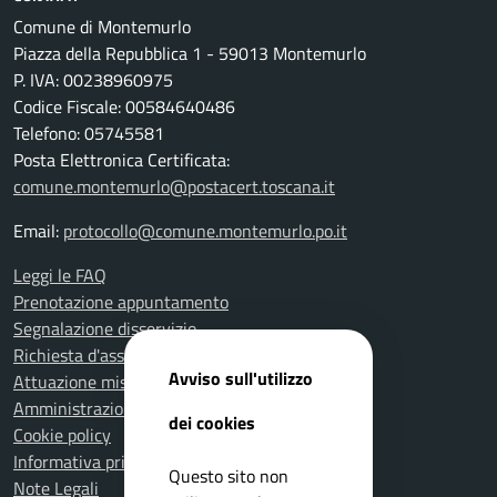
Comune di Montemurlo
Piazza della Repubblica 1 - 59013 Montemurlo
P. IVA: 00238960975
Codice Fiscale: 00584640486
Telefono: 05745581
Posta Elettronica Certificata:
comune.montemurlo@postacert.toscana.it
Email:
protocollo@comune.montemurlo.po.it
Leggi le FAQ
Prenotazione appuntamento
Segnalazione disservizio
Richiesta d'assistenza
Avviso sull'utilizzo
Attuazione misure PNRR
Amministrazione trasparente
dei cookies
Cookie policy
Informativa privacy
Questo sito non
Note Legali