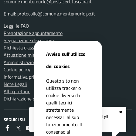
comune.montemurlo@postacert.toscana.it
Email:
protocollo@comune.montemurlo.po.it
Leggi le FAQ
Prenotazione appuntamento
Segnalazione disservizio
Richiesta d'assistenza
Avviso sull'utilizzo
Attuazione misure PNRR
Amministrazione trasparente
dei cookies
Cookie policy
Informativa privacy
Questo sito non
Note Legali
utilizza tracker o
Albo pretorio
cookie diversi da
Dichiarazione di accessibilità
quelli tecnici
strettamente
✖
Registrati ai servizi
APP IO
e ricevi tutti gli
necessari al suo
SEGUICI SU
aggiornamenti dall'Ente
funzionamento. Il
Faceboook
Twitter
Youtube
Instagram
RSS
consenso al