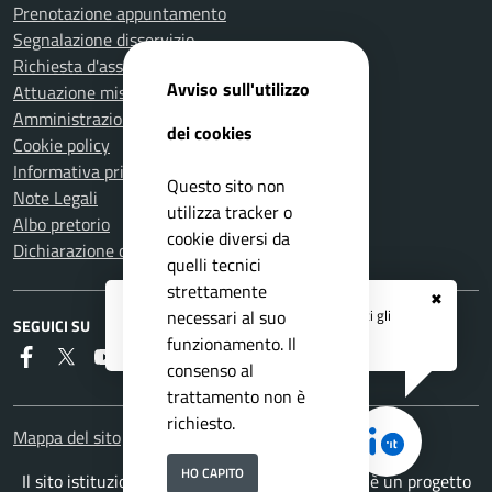
Prenotazione appuntamento
Segnalazione disservizio
Richiesta d'assistenza
Avviso sull'utilizzo
Attuazione misure PNRR
Amministrazione trasparente
dei cookies
Cookie policy
Informativa privacy
Questo sito non
Note Legali
utilizza tracker o
Albo pretorio
cookie diversi da
Dichiarazione di accessibilità
quelli tecnici
strettamente
✖
Registrati ai servizi
APP IO
e ricevi tutti gli
necessari al suo
SEGUICI SU
aggiornamenti dall'Ente
funzionamento. Il
Faceboook
Twitter
Youtube
Instagram
RSS
consenso al
trattamento non è
richiesto.
Mappa del sito
HO CAPITO
Il sito istituzionale del Comune di Montemurlo è un progetto