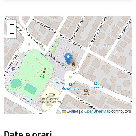
+
−
Leaflet
|
©
OpenStreetMap
contributors
Date e orari