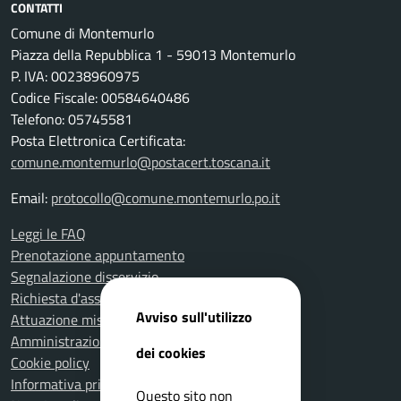
CONTATTI
Comune di Montemurlo
Piazza della Repubblica 1 - 59013 Montemurlo
P. IVA: 00238960975
Codice Fiscale: 00584640486
Telefono: 05745581
Posta Elettronica Certificata:
comune.montemurlo@postacert.toscana.it
Email:
protocollo@comune.montemurlo.po.it
Leggi le FAQ
Prenotazione appuntamento
Segnalazione disservizio
Richiesta d'assistenza
Avviso sull'utilizzo
Attuazione misure PNRR
Amministrazione trasparente
dei cookies
Cookie policy
Informativa privacy
Questo sito non