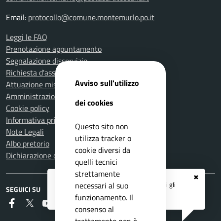
Email:
protocollo@comune.montemurlo.po.it
Leggi le FAQ
Prenotazione appuntamento
Segnalazione disservizio
Richiesta d'assistenza
Avviso sull'utilizzo
Attuazione misure PNRR
Amministrazione trasparente
dei cookies
Cookie policy
Informativa privacy
Questo sito non
Note Legali
utilizza tracker o
Albo pretorio
cookie diversi da
Dichiarazione di accessibilità
quelli tecnici
strettamente
✖
Registrati ai servizi
APP IO
e ricevi tutti gli
necessari al suo
SEGUICI SU
aggiornamenti dall'Ente
funzionamento. Il
Faceboook
Twitter
Youtube
Instagram
RSS
consenso al
trattamento non è