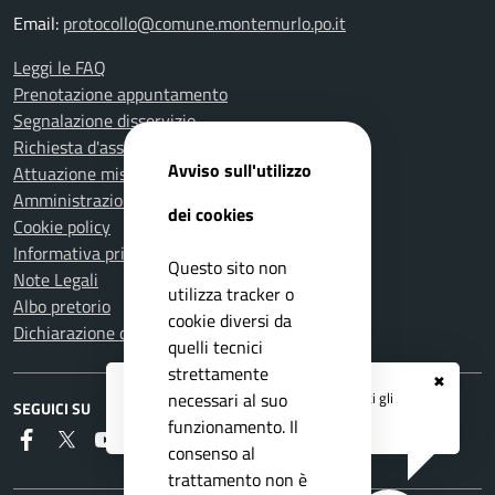
Email:
protocollo@comune.montemurlo.po.it
Leggi le FAQ
Prenotazione appuntamento
Segnalazione disservizio
Richiesta d'assistenza
Avviso sull'utilizzo
Attuazione misure PNRR
Amministrazione trasparente
dei cookies
Cookie policy
Informativa privacy
Questo sito non
Note Legali
utilizza tracker o
Albo pretorio
cookie diversi da
Dichiarazione di accessibilità
quelli tecnici
strettamente
✖
Registrati ai servizi
APP IO
e ricevi tutti gli
necessari al suo
SEGUICI SU
aggiornamenti dall'Ente
funzionamento. Il
Faceboook
Twitter
Youtube
Instagram
RSS
consenso al
trattamento non è