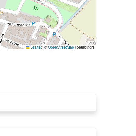
Leaflet
|
©
OpenStreetMap
contributors