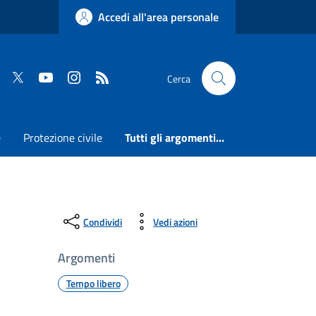
Accedi all'area personale
Faceboook
Twitter
Youtube
Instagram
RSS
Cerca
e
Protezione civile
Tutti gli argomenti...
Condividi
Vedi azioni
Argomenti
Tempo libero