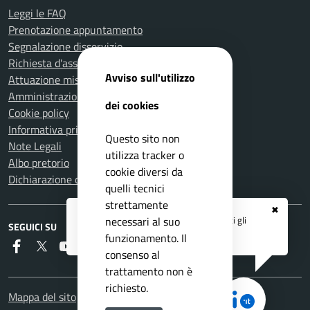
Leggi le FAQ
Prenotazione appuntamento
Segnalazione disservizio
Richiesta d'assistenza
Avviso sull'utilizzo
Attuazione misure PNRR
Amministrazione trasparente
dei cookies
Cookie policy
Informativa privacy
Questo sito non
Note Legali
utilizza tracker o
Albo pretorio
cookie diversi da
Dichiarazione di accessibilità
quelli tecnici
strettamente
✖
Registrati ai servizi
APP IO
e ricevi tutti gli
necessari al suo
SEGUICI SU
aggiornamenti dall'Ente
funzionamento. Il
Faceboook
Twitter
Youtube
Instagram
RSS
consenso al
trattamento non è
richiesto.
Mappa del sito