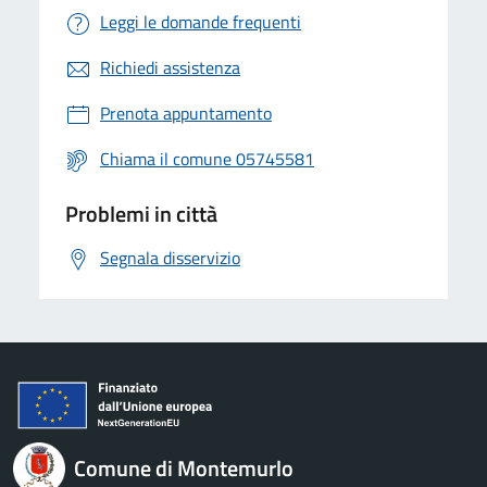
Leggi le domande frequenti
Richiedi assistenza
Prenota appuntamento
Chiama il comune 05745581
Problemi in città
Segnala disservizio
Comune di Montemurlo