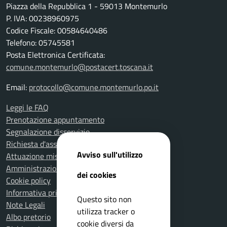
Piazza della Repubblica 1 - 59013 Montemurlo
P. IVA: 00238960975
Codice Fiscale: 00584640486
Telefono: 05745581
Posta Elettronica Certificata:
comune.montemurlo@postacert.toscana.it
Email:
protocollo@comune.montemurlo.po.it
Leggi le FAQ
Prenotazione appuntamento
Segnalazione disservizio
Richiesta d'assistenza
Avviso sull'utilizzo
Attuazione misure PNRR
Amministrazione trasparente
dei cookies
Cookie policy
Informativa privacy
Questo sito non
Note Legali
utilizza tracker o
Albo pretorio
cookie diversi da