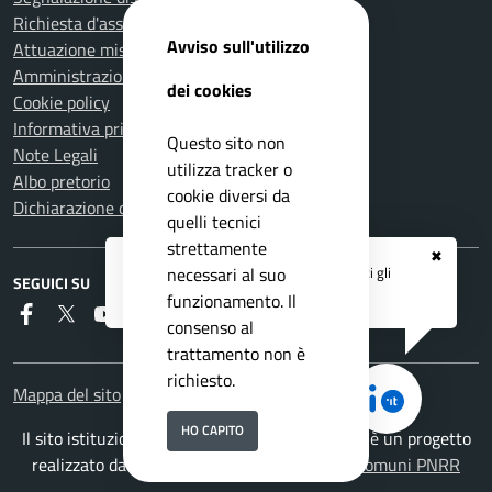
Richiesta d'assistenza
Avviso sull'utilizzo
Attuazione misure PNRR
Amministrazione trasparente
dei cookies
Cookie policy
Informativa privacy
Questo sito non
Note Legali
utilizza tracker o
Albo pretorio
cookie diversi da
Dichiarazione di accessibilità
quelli tecnici
strettamente
✖
Registrati ai servizi
APP IO
e ricevi tutti gli
necessari al suo
SEGUICI SU
aggiornamenti dall'Ente
funzionamento. Il
Faceboook
Twitter
Youtube
Instagram
RSS
consenso al
trattamento non è
richiesto.
Mappa del sito
HO CAPITO
Il sito istituzionale del Comune di Montemurlo è un progetto
realizzato da
ISWEB S.p.A.
con la
Soluzione Comuni PNRR