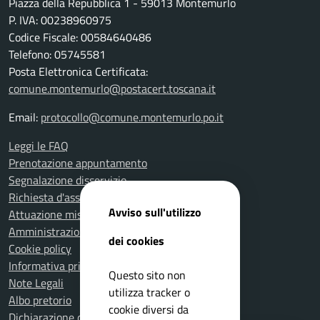
Piazza della Repubblica 1 - 59013 Montemurlo
P. IVA: 00238960975
Codice Fiscale: 00584640486
Telefono: 05745581
Posta Elettronica Certificata:
comune.montemurlo@postacert.toscana.it
Email:
protocollo@comune.montemurlo.po.it
Leggi le FAQ
Prenotazione appuntamento
Segnalazione disservizio
Richiesta d'assistenza
Avviso sull'utilizzo
Attuazione misure PNRR
Amministrazione trasparente
dei cookies
Cookie policy
Informativa privacy
Questo sito non
Note Legali
utilizza tracker o
Albo pretorio
cookie diversi da
Dichiarazione di accessibilità